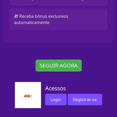
🎁 Receba bônus exclusivos
automaticamente
SEGUIR AGORA
Acessos
Login
Registrar-se