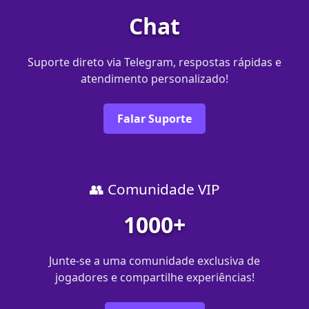
Chat
Suporte direto via Telegram, respostas rápidas e
atendimento personalizado!
Falar Suporte
👥 Comunidade VIP
1000+
Junte-se a uma comunidade exclusiva de
jogadores e compartilhe experiências!