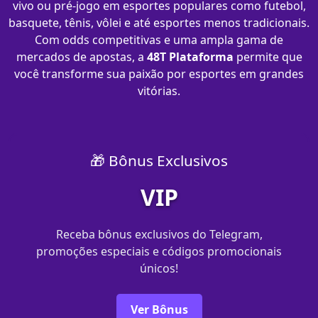
vivo ou pré-jogo em esportes populares como futebol,
basquete, tênis, vôlei e até esportes menos tradicionais.
Com odds competitivas e uma ampla gama de
mercados de apostas, a
48T Plataforma
permite que
você transforme sua paixão por esportes em grandes
vitórias.
🎁 Bônus Exclusivos
VIP
Receba bônus exclusivos do Telegram,
promoções especiais e códigos promocionais
únicos!
Ver Bônus