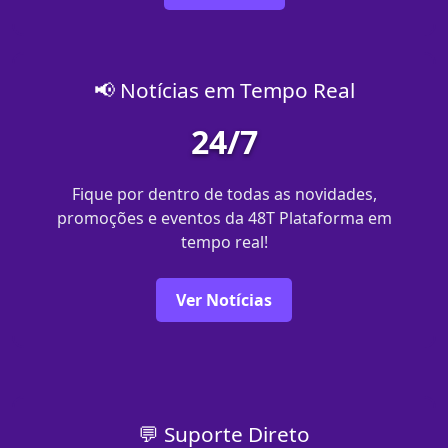
📢 Notícias em Tempo Real
24/7
Fique por dentro de todas as novidades,
promoções e eventos da 48T Plataforma em
tempo real!
Ver Notícias
💬 Suporte Direto