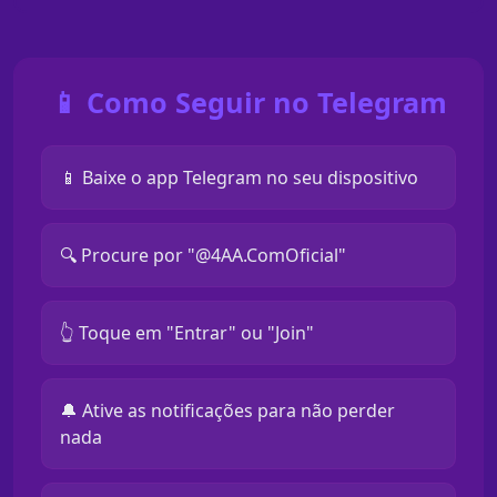
📱 Como Seguir no Telegram
📱 Baixe o app Telegram no seu dispositivo
🔍 Procure por "@4AA.ComOficial"
👆 Toque em "Entrar" ou "Join"
🔔 Ative as notificações para não perder
nada