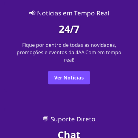
📢 Notícias em Tempo Real
24/7
Fique por dentro de todas as novidades,
promoções e eventos da 4AA.Com em tempo
real!
Ver Notícias
💬 Suporte Direto
Chat