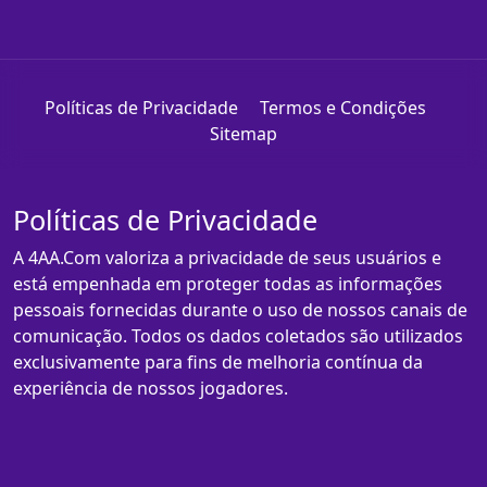
Políticas de Privacidade
Termos e Condições
Sitemap
Políticas de Privacidade
A 4AA.Com valoriza a privacidade de seus usuários e
está empenhada em proteger todas as informações
pessoais fornecidas durante o uso de nossos canais de
comunicação. Todos os dados coletados são utilizados
exclusivamente para fins de melhoria contínua da
experiência de nossos jogadores.