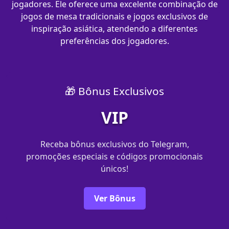
jogadores. Ele oferece uma excelente combinação de
jogos de mesa tradicionais e jogos exclusivos de
inspiração asiática, atendendo a diferentes
preferências dos jogadores.
🎁 Bônus Exclusivos
VIP
Receba bônus exclusivos do Telegram,
promoções especiais e códigos promocionais
únicos!
Ver Bônus