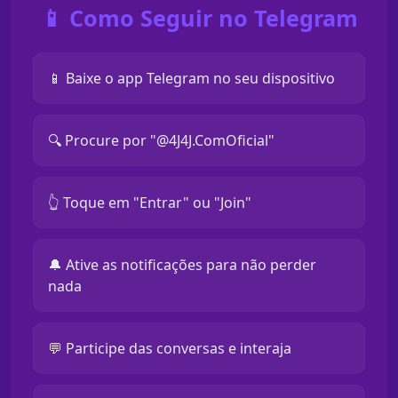
📱 Como Seguir no Telegram
📱 Baixe o app Telegram no seu dispositivo
🔍 Procure por "@4J4J.ComOficial"
👆 Toque em "Entrar" ou "Join"
🔔 Ative as notificações para não perder
nada
💬 Participe das conversas e interaja