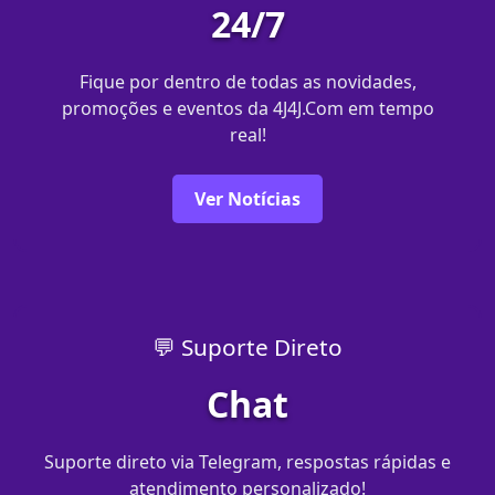
24/7
Fique por dentro de todas as novidades,
promoções e eventos da 4J4J.Com em tempo
real!
Ver Notícias
💬 Suporte Direto
Chat
Suporte direto via Telegram, respostas rápidas e
atendimento personalizado!