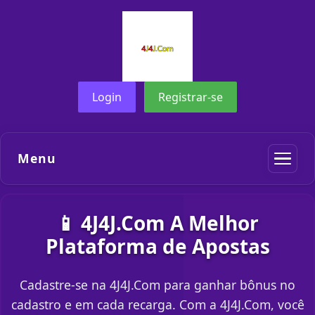
Login
Registrar-se
Menu
📱 4J4J.Com A Melhor
Plataforma de Apostas
Cadastre-se na 4J4J.Com para ganhar bônus no
cadastro e em cada recarga. Com a 4J4J.Com, você