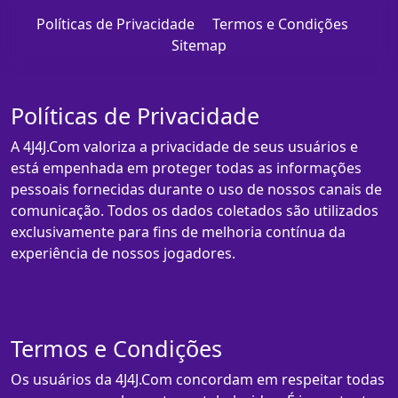
Políticas de Privacidade
Termos e Condições
Sitemap
Políticas de Privacidade
A 4J4J.Com valoriza a privacidade de seus usuários e
está empenhada em proteger todas as informações
pessoais fornecidas durante o uso de nossos canais de
comunicação. Todos os dados coletados são utilizados
exclusivamente para fins de melhoria contínua da
experiência de nossos jogadores.
Termos e Condições
Os usuários da 4J4J.Com concordam em respeitar todas