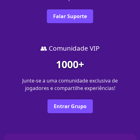
Falar Suporte
👥 Comunidade VIP
1000+
Junte-se a uma comunidade exclusiva de
jogadores e compartilhe experiências!
Entrar Grupo