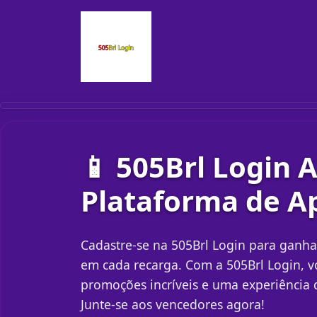
📱 505Brl Login 
Plataforma de A
Cadastre-se na 505Brl Login para ganha
em cada recarga. Com a 505Brl Login, v
promoções incríveis e uma experiência d
Junte-se aos vencedores agora!