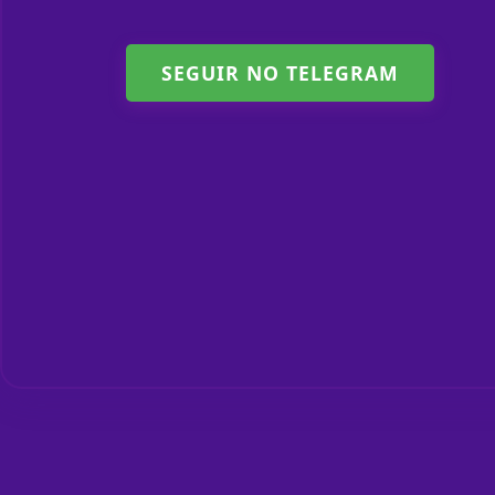
SEGUIR NO TELEGRAM