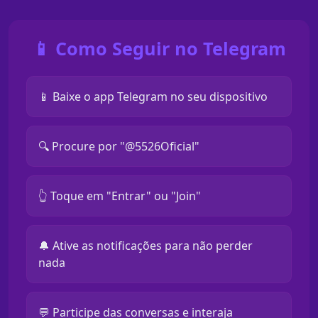
📱 Como Seguir no Telegram
📱 Baixe o app Telegram no seu dispositivo
🔍 Procure por "@5526Oficial"
👆 Toque em "Entrar" ou "Join"
🔔 Ative as notificações para não perder
nada
💬 Participe das conversas e interaja