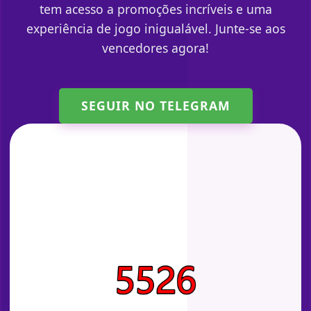
tem acesso a promoções incríveis e uma
experiência de jogo inigualável. Junte-se aos
vencedores agora!
SEGUIR NO TELEGRAM