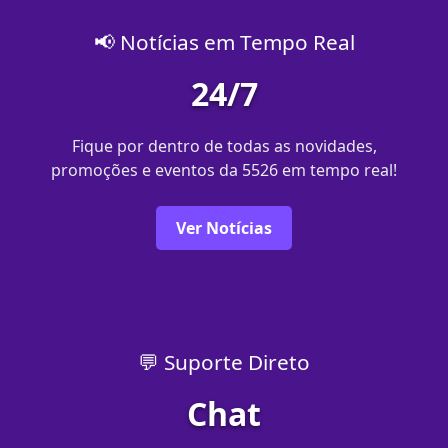
📢 Notícias em Tempo Real
24/7
Fique por dentro de todas as novidades,
promoções e eventos da 5526 em tempo real!
Ver Notícias
💬 Suporte Direto
Chat