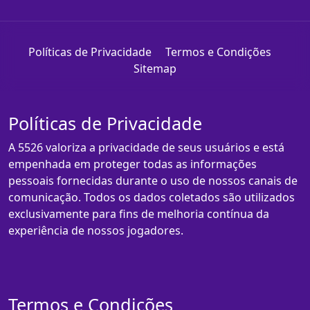
Políticas de Privacidade
Termos e Condições
Sitemap
Políticas de Privacidade
A 5526 valoriza a privacidade de seus usuários e está
empenhada em proteger todas as informações
pessoais fornecidas durante o uso de nossos canais de
comunicação. Todos os dados coletados são utilizados
exclusivamente para fins de melhoria contínua da
experiência de nossos jogadores.
Termos e Condições