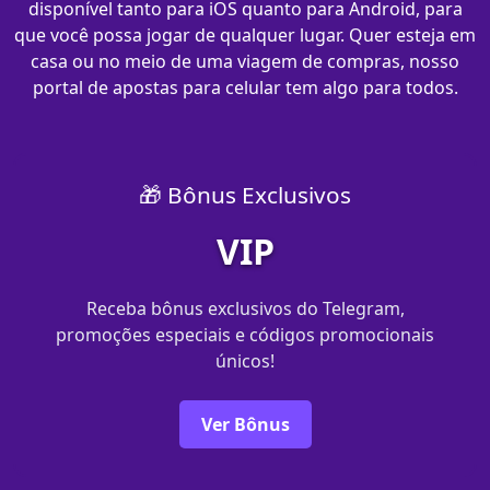
disponível tanto para iOS quanto para Android, para
que você possa jogar de qualquer lugar. Quer esteja em
casa ou no meio de uma viagem de compras, nosso
portal de apostas para celular tem algo para todos.
🎁 Bônus Exclusivos
VIP
Receba bônus exclusivos do Telegram,
promoções especiais e códigos promocionais
únicos!
Ver Bônus