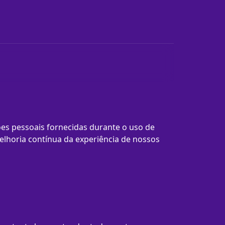
es pessoais fornecidas durante o uso de
elhoria contínua da experiência de nossos