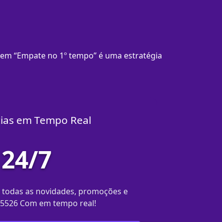
r em “Empate no 1º tempo” é uma estratégia
cias em Tempo Real
24/7
e todas as novidades, promoções e
 5526 Com em tempo real!