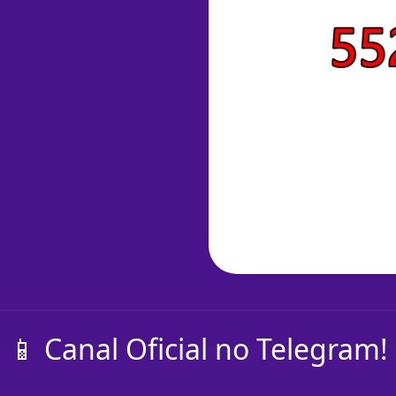
📱 Canal Oficial no Telegram!