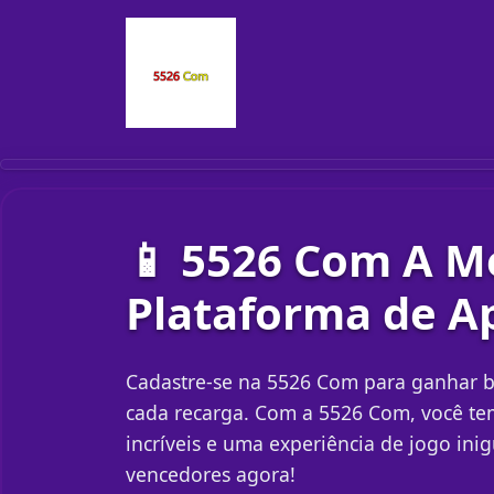
📱 5526 Com A M
Plataforma de A
Cadastre-se na 5526 Com para ganhar 
cada recarga. Com a 5526 Com, você t
incríveis e uma experiência de jogo inig
vencedores agora!