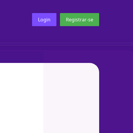
Login
Registrar-se