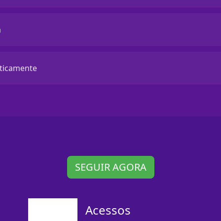
a
aticamente
SEGUIR AGORA
Acessos