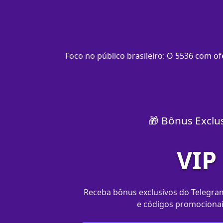
Foco no público brasileiro: O 5536 com​ 
🎁 Bônus Exclu
VIP
Receba bônus exclusivos do Telegra
e códigos promocionai