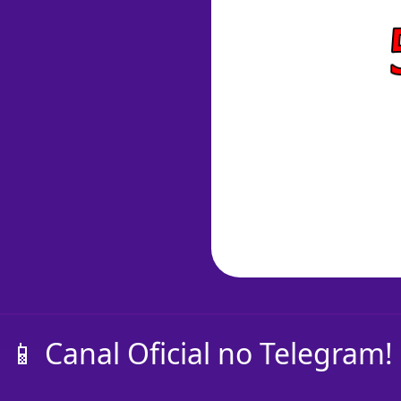
📱 Canal Oficial no Telegram!