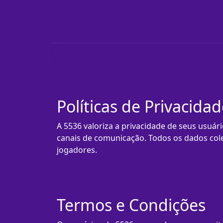
Políticas de Privacida
A 5536 valoriza a privacidade de seus usuá
canais de comunicação. Todos os dados cole
jogadores.
Termos e Condições