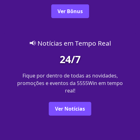
Ver Bônus
📢 Notícias em Tempo Real
24/7
Fique por dentro de todas as novidades,
promoções e eventos da 5555Win em tempo
real!
Ver Notícias