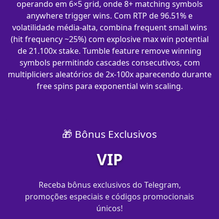
operando em 6×5 grid, onde 8+ matching symbols
anywhere trigger wins. Com RTP de 96.51% e
volatilidade média-alta, combina frequent small wins
(hit frequency ~25%) com explosive max win potential
de 21.100x stake. Tumble feature remove winning
symbols permitindo cascades consecutivos, com
multipliciers aleatórios de 2x-100x aparecendo durante
free spins para exponential win scaling.
🎁 Bônus Exclusivos
VIP
Receba bônus exclusivos do Telegram,
promoções especiais e códigos promocionais
únicos!