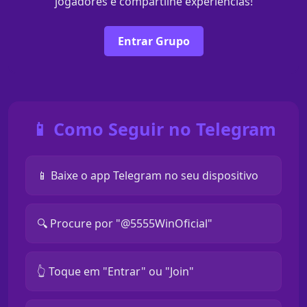
jogadores e compartilhe experiências!
Entrar Grupo
📱 Como Seguir no Telegram
📱 Baixe o app Telegram no seu dispositivo
🔍 Procure por "@5555WinOficial"
👆 Toque em "Entrar" ou "Join"