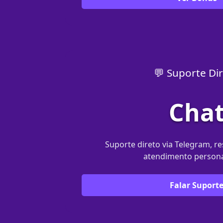
💬 Suporte Di
Cha
Suporte direto via Telegram, r
atendimento persona
Falar Suport