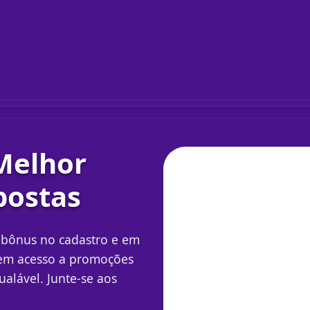
Melhor
postas
 bônus no cadastro e em
tem acesso a promoções
ualável. Junte-se aos