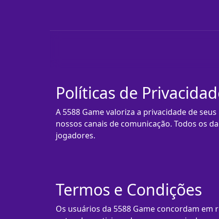
Políticas de Privacida
A 5588 Game valoriza a privacidade de seu
nossos canais de comunicação. Todos os dad
jogadores.
Termos e Condições
Os usuários da 5588 Game concordam em res