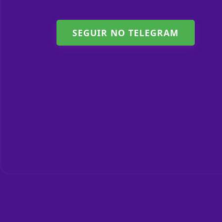
SEGUIR NO TELEGRAM