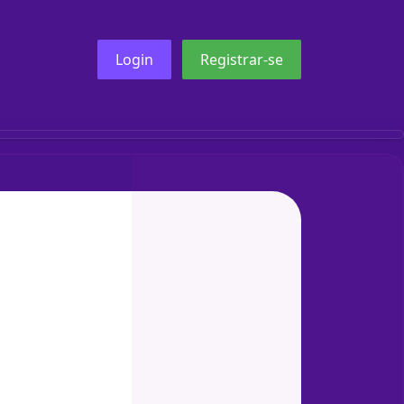
Login
Registrar-se