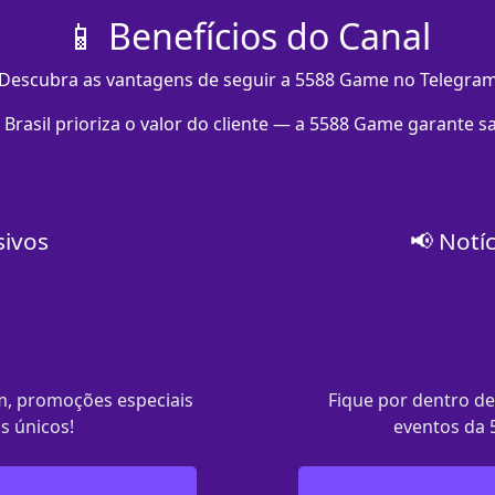
📱 Benefícios do Canal
Descubra as vantagens de seguir a 5588 Game no Telegra
rasil prioriza o valor do cliente — a 5588 Game garante s
sivos
📢 Notí
m, promoções especiais
Fique por dentro d
s únicos!
eventos da 