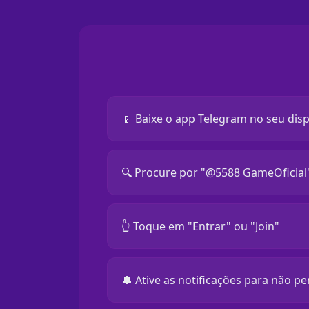
📱 Baixe o app Telegram no seu disp
🔍 Procure por "@5588 GameOficial
👆 Toque em "Entrar" ou "Join"
🔔 Ative as notificações para não p