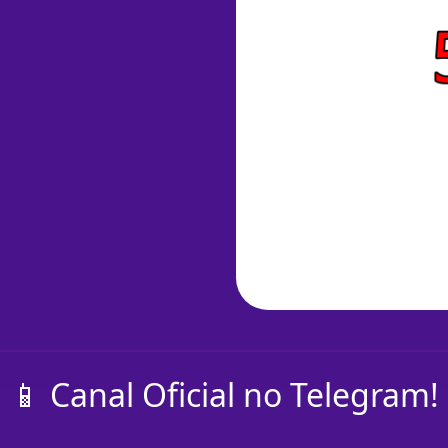
📱 Canal Oficial no Telegram!