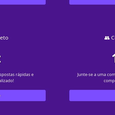
reto
👥 
t
espostas rápidas e
Junte-se a uma com
lizado!
compa
e