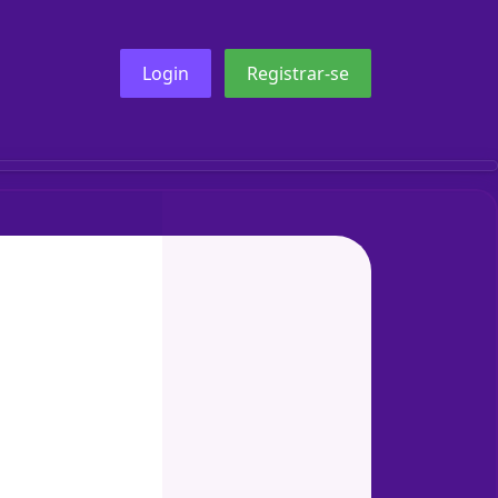
Login
Registrar-se