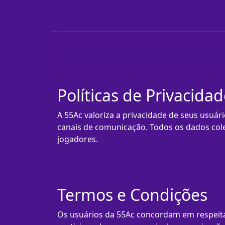
Políticas de Privacida
A 55Ac valoriza a privacidade de seus usuá
canais de comunicação. Todos os dados cole
jogadores.
Termos e Condições
Os usuários da 55Ac concordam em respeitar