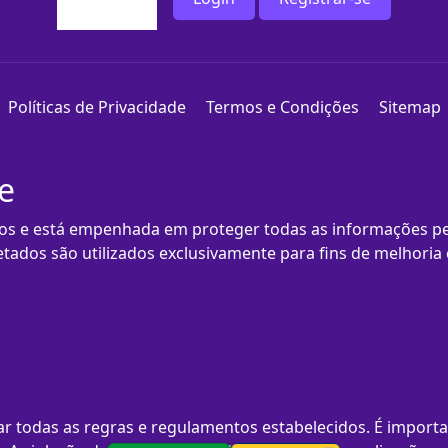
Políticas de Privacidade
Termos e Condições
Sitemap
de
rios e está empenhada em proteger todas as informações p
tados são utilizados exclusivamente para fins de melhoria
 todas as regras e regulamentos estabelecidos. É importa