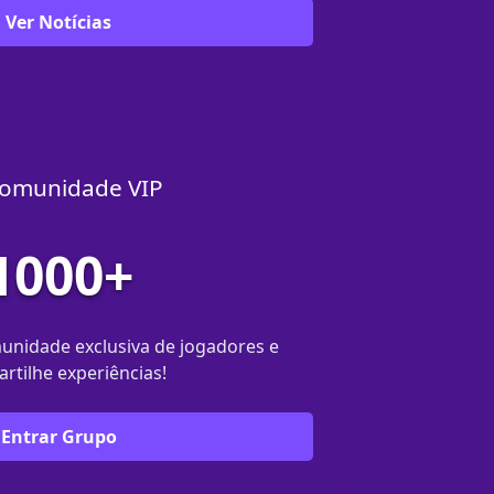
Ver Notícias
Comunidade VIP
1000+
unidade exclusiva de jogadores e
rtilhe experiências!
Entrar Grupo