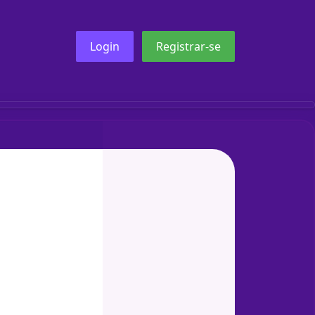
Login
Registrar-se