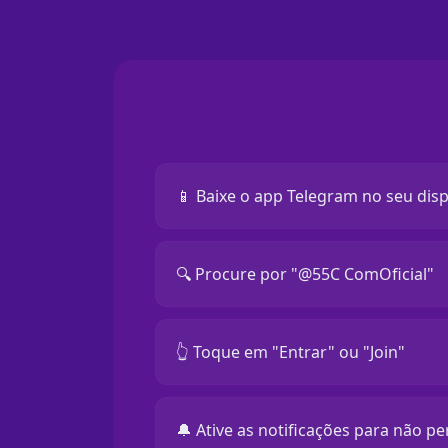
📱 Baixe o app Telegram no seu disp
🔍 Procure por "@55C ComOficial"
👆 Toque em "Entrar" ou "Join"
🔔 Ative as notificações para não p