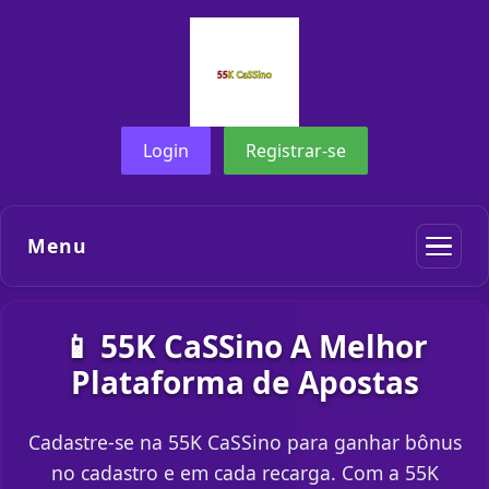
Login
Registrar-se
Menu
📱 55K CaSSino A Melhor
Plataforma de Apostas
Cadastre-se na 55K CaSSino para ganhar bônus
no cadastro e em cada recarga. Com a 55K