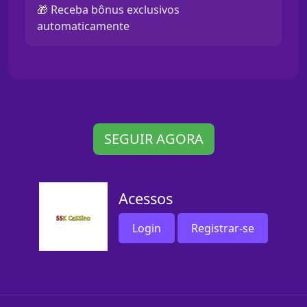
🎁 Receba bônus exclusivos
automaticamente
SEGUIR AGORA
Acessos
Login
Registrar-se