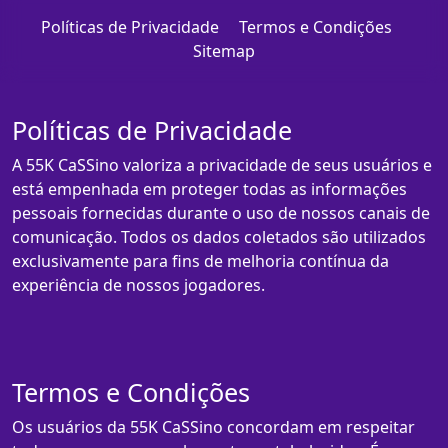
Políticas de Privacidade
Termos e Condições
Sitemap
Políticas de Privacidade
A 55K CaSSino valoriza a privacidade de seus usuários e
está empenhada em proteger todas as informações
pessoais fornecidas durante o uso de nossos canais de
comunicação. Todos os dados coletados são utilizados
exclusivamente para fins de melhoria contínua da
experiência de nossos jogadores.
Termos e Condições
Os usuários da 55K CaSSino concordam em respeitar