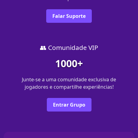
Falar Suporte
👥 Comunidade VIP
1000+
Junte-se a uma comunidade exclusiva de
jogadores e compartilhe experiências!
Entrar Grupo