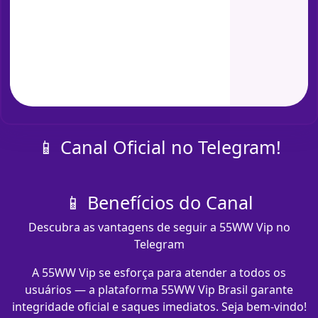
📱 Canal Oficial no Telegram!
📱 Benefícios do Canal
Descubra as vantagens de seguir a 55WW Vip no
Telegram
A 55WW Vip se esforça para atender a todos os
usuários — a plataforma 55WW Vip Brasil garante
integridade oficial e saques imediatos. Seja bem-vindo!