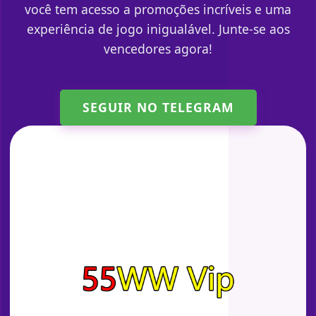
você tem acesso a promoções incríveis e uma
experiência de jogo inigualável. Junte-se aos
vencedores agora!
SEGUIR NO TELEGRAM