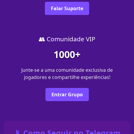
Falar Suporte
👥 Comunidade VIP
1000+
Junte-se a uma comunidade exclusiva de
jogadores e compartilhe experiências!
Entrar Grupo
📱 Como Seguir no Telegram