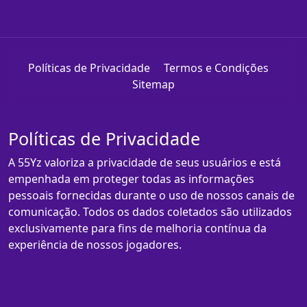
Políticas de Privacidade
Termos e Condições
Sitemap
Políticas de Privacidade
A 55Yz valoriza a privacidade de seus usuários e está
empenhada em proteger todas as informações
pessoais fornecidas durante o uso de nossos canais de
comunicação. Todos os dados coletados são utilizados
exclusivamente para fins de melhoria contínua da
experiência de nossos jogadores.