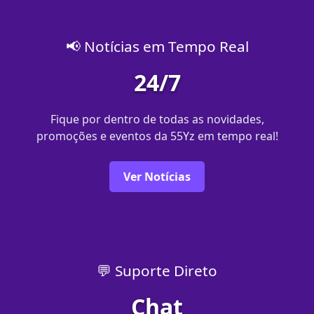
📢 Notícias em Tempo Real
24/7
Fique por dentro de todas as novidades,
promoções e eventos da 55Yz em tempo real!
Ver Notícias
💬 Suporte Direto
Chat