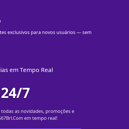
m
tes exclusivos para novos usuários — sem
cias em Tempo Real
24/7
e todas as novidades, promoções e
567Brl.Com em tempo real!