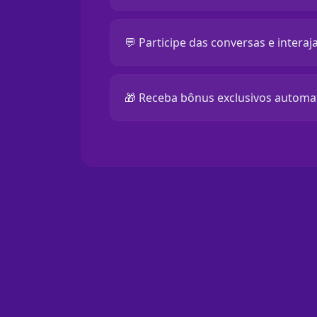
💬 Participe das conversas e interaj
🎁 Receba bônus exclusivos autom