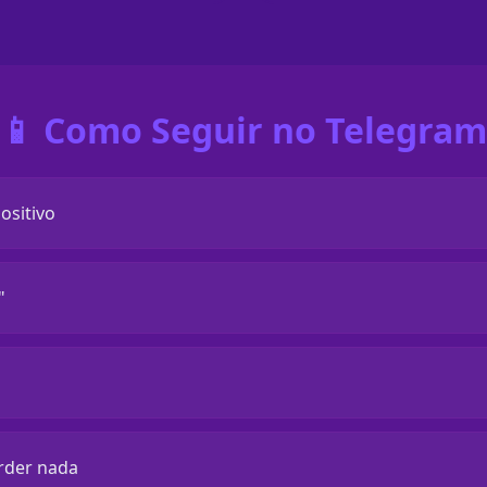
📱 Como Seguir no Telegram
ositivo
"
erder nada