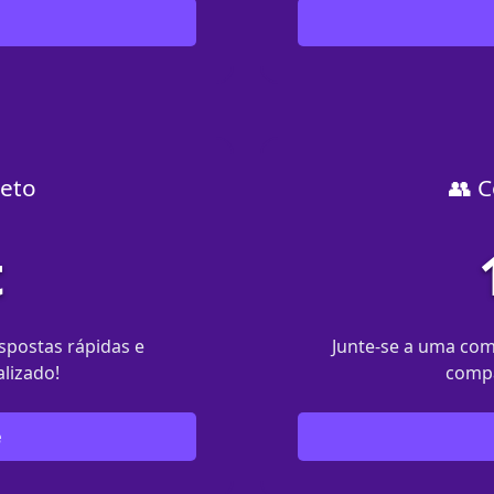
reto
👥 
t
espostas rápidas e
Junte-se a uma com
lizado!
compa
e