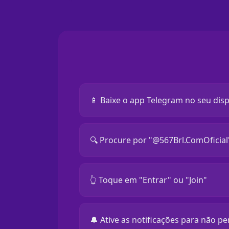
📱 Baixe o app Telegram no seu disp
🔍 Procure por "@567Brl.ComOficial
👆 Toque em "Entrar" ou "Join"
🔔 Ative as notificações para não p