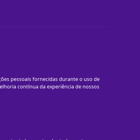
ções pessoais fornecidas durante o uso de
elhoria contínua da experiência de nossos