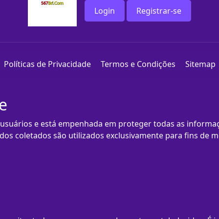
Login
Registrar-se
Políticas de Privacidade
Termos e Condições
Sitemap
de
s usuários e está empenhada em proteger todas as informa
os coletados são utilizados exclusivamente para fins de m