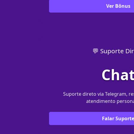
Ver Bônus
💬 Suporte Di
Cha
Suporte direto via Telegram, r
atendimento persona
Falar Suport