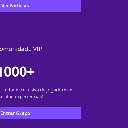
Ver Notícias
Comunidade VIP
1000+
unidade exclusiva de jogadores e
rtilhe experiências!
Entrar Grupo