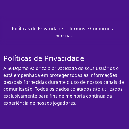
Políticas de Privacidade
Termos e Condições
Sitemap
Políticas de Privacidade
A 56Dgame valoriza a privacidade de seus usuários e
está empenhada em proteger todas as informações
pessoais fornecidas durante o uso de nossos canais de
comunicação. Todos os dados coletados são utilizados
exclusivamente para fins de melhoria contínua da
experiência de nossos jogadores.