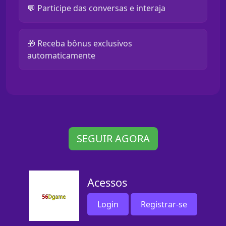
💬 Participe das conversas e interaja
🎁 Receba bônus exclusivos
automaticamente
SEGUIR AGORA
Acessos
Login
Registrar-se