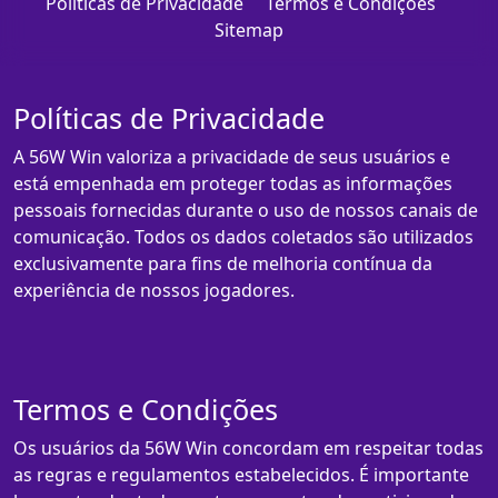
Políticas de Privacidade
Termos e Condições
Sitemap
Políticas de Privacidade
A 56W Win valoriza a privacidade de seus usuários e
está empenhada em proteger todas as informações
pessoais fornecidas durante o uso de nossos canais de
comunicação. Todos os dados coletados são utilizados
exclusivamente para fins de melhoria contínua da
experiência de nossos jogadores.
Termos e Condições
Os usuários da 56W Win concordam em respeitar todas
as regras e regulamentos estabelecidos. É importante