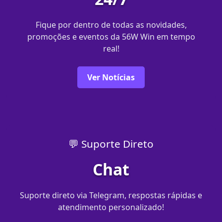
Fique por dentro de todas as novidades,
promoções e eventos da 56W Win em tempo
real!
Ver Notícias
💬 Suporte Direto
Chat
Suporte direto via Telegram, respostas rápidas e
atendimento personalizado!