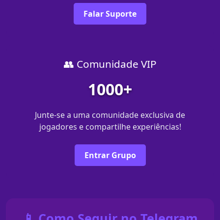
Falar Suporte
👥 Comunidade VIP
1000+
Junte-se a uma comunidade exclusiva de
jogadores e compartilhe experiências!
Entrar Grupo
📱 Como Seguir no Telegram