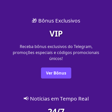
🎁 Bônus Exclusivos
VIP
Receba bônus exclusivos do Telegram,
promoções especiais e códigos promocionais
únicos!
Ver Bônus
📢 Notícias em Tempo Real
24/7