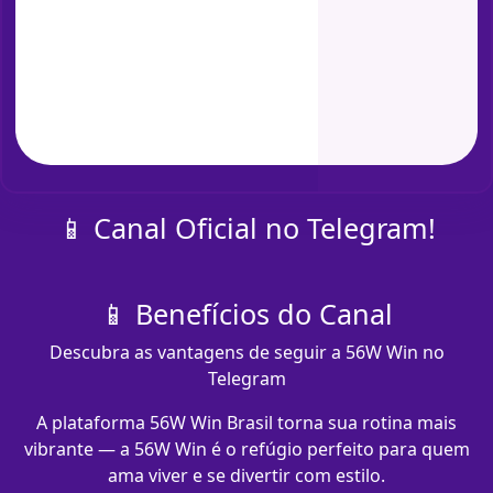
📱 Canal Oficial no Telegram!
📱 Benefícios do Canal
Descubra as vantagens de seguir a 56W Win no
Telegram
A plataforma 56W Win Brasil torna sua rotina mais
vibrante — a 56W Win é o refúgio perfeito para quem
ama viver e se divertir com estilo.