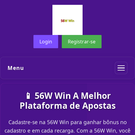
Login
Registrar-se
Menu
📱 56W Win A Melhor
Plataforma de Apostas
Cadastre-se na 56W Win para ganhar bônus no
cadastro e em cada recarga. Com a 56W Win, você