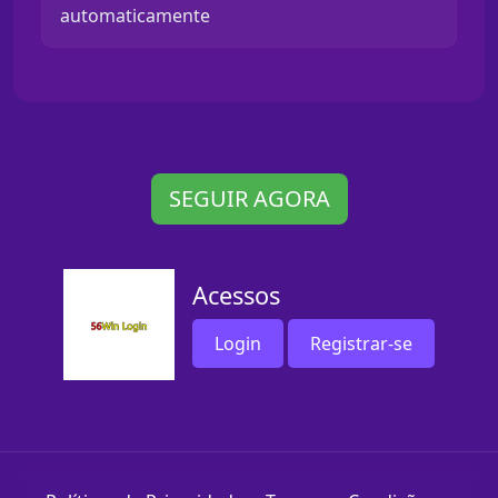
automaticamente
SEGUIR AGORA
Acessos
Login
Registrar-se