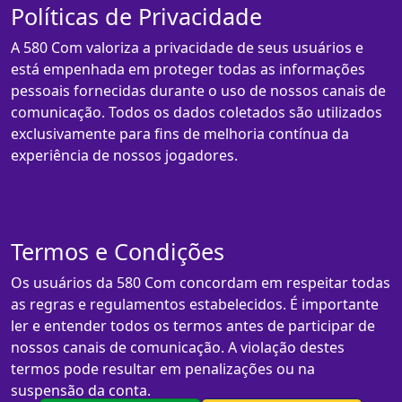
Políticas de Privacidade
A 580 Com valoriza a privacidade de seus usuários e
está empenhada em proteger todas as informações
pessoais fornecidas durante o uso de nossos canais de
comunicação. Todos os dados coletados são utilizados
exclusivamente para fins de melhoria contínua da
experiência de nossos jogadores.
Termos e Condições
Os usuários da 580 Com concordam em respeitar todas
as regras e regulamentos estabelecidos. É importante
ler e entender todos os termos antes de participar de
nossos canais de comunicação. A violação destes
termos pode resultar em penalizações ou na
suspensão da conta.