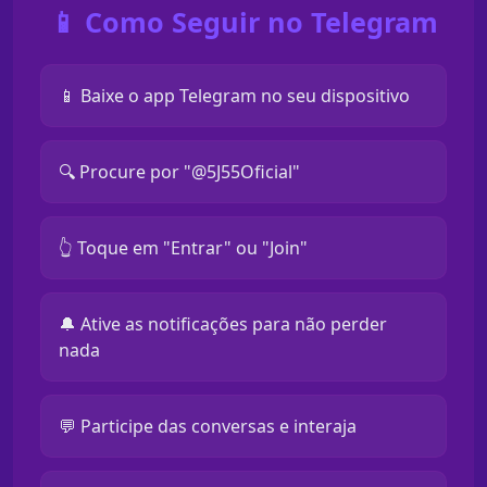
📱 Como Seguir no Telegram
📱 Baixe o app Telegram no seu dispositivo
🔍 Procure por "@5J55Oficial"
👆 Toque em "Entrar" ou "Join"
🔔 Ative as notificações para não perder
nada
💬 Participe das conversas e interaja