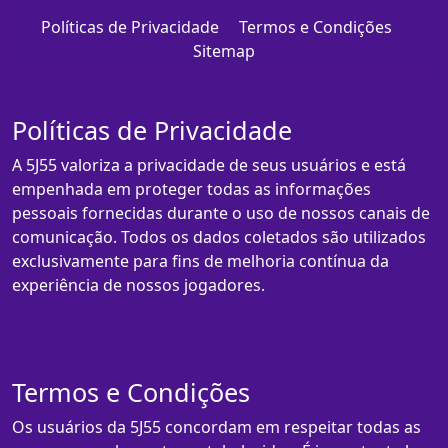
Políticas de Privacidade
Termos e Condições
Sitemap
Políticas de Privacidade
A 5J55 valoriza a privacidade de seus usuários e está
empenhada em proteger todas as informações
pessoais fornecidas durante o uso de nossos canais de
comunicação. Todos os dados coletados são utilizados
exclusivamente para fins de melhoria contínua da
experiência de nossos jogadores.
Termos e Condições
Os usuários da 5J55 concordam em respeitar todas as