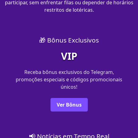
participar, sem enfrentar filas ou depender de horários
restritos de lotéricas.
🎁 Bônus Exclusivos
VIP
Receba bônus exclusivos do Telegram,
promoções especiais e códigos promocionais
únicos!
Ver Bônus
📢 Notícias em Tempo Real