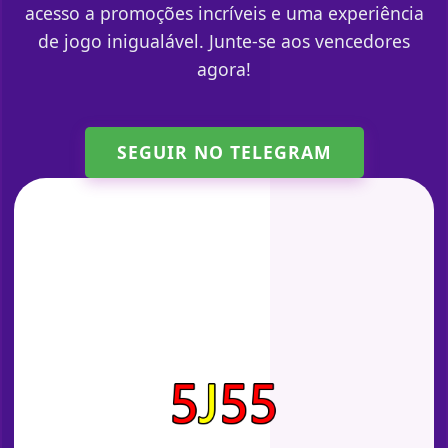
acesso a promoções incríveis e uma experiência
de jogo inigualável. Junte-se aos vencedores
agora!
SEGUIR NO TELEGRAM