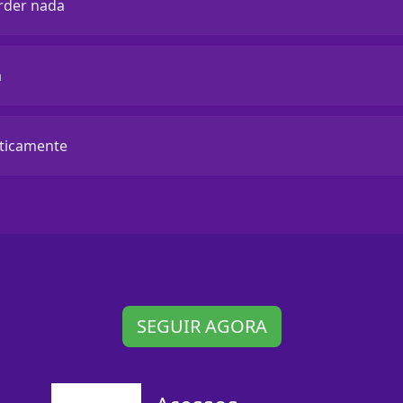
erder nada
a
aticamente
SEGUIR AGORA