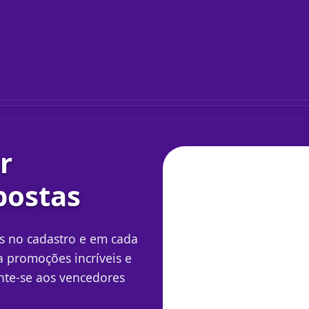
r
postas
s no cadastro e em cada
 promoções incríveis e
unte-se aos vencedores