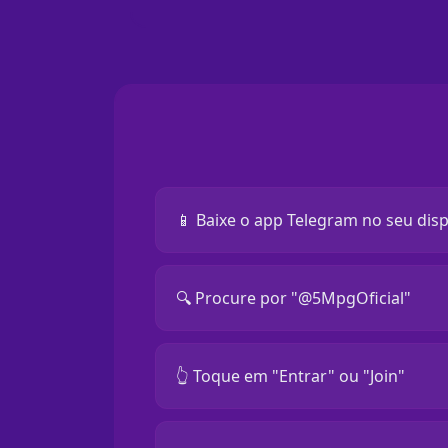
📱 Baixe o app Telegram no seu disp
🔍 Procure por "@5MpgOficial"
👆 Toque em "Entrar" ou "Join"