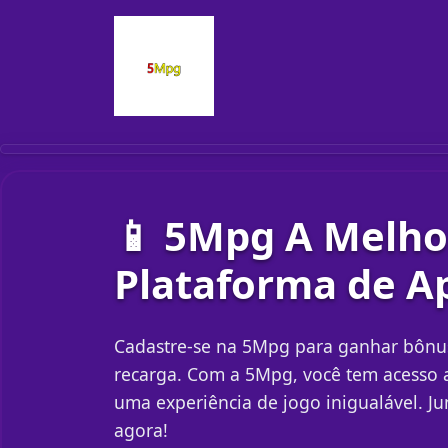
📱 5Mpg A Melho
Plataforma de A
Cadastre-se na 5Mpg para ganhar bônu
recarga. Com a 5Mpg, você tem acesso a
uma experiência de jogo inigualável. J
agora!