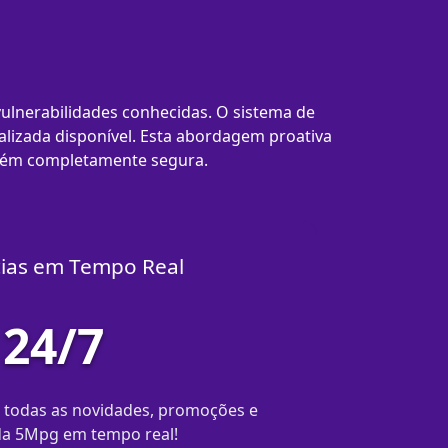
vulnerabilidades conhecidas. O sistema de
lizada disponível. Esta abordagem proativa
mbém completamente segura.
cias em Tempo Real
24/7
e todas as novidades, promoções e
da 5Mpg em tempo real!