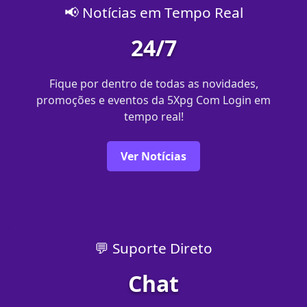
📢 Notícias em Tempo Real
24/7
Fique por dentro de todas as novidades,
promoções e eventos da 5Xpg Com Login em
tempo real!
Ver Notícias
💬 Suporte Direto
Chat