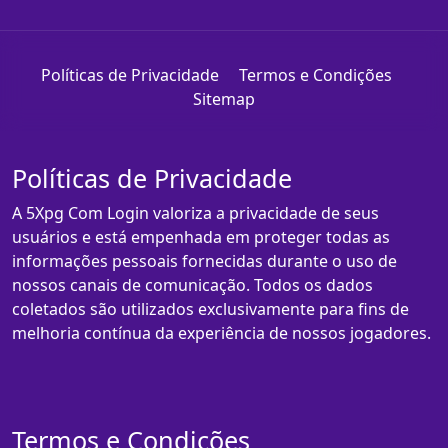
Políticas de Privacidade
Termos e Condições
Sitemap
Políticas de Privacidade
A 5Xpg Com Login valoriza a privacidade de seus
usuários e está empenhada em proteger todas as
informações pessoais fornecidas durante o uso de
nossos canais de comunicação. Todos os dados
coletados são utilizados exclusivamente para fins de
melhoria contínua da experiência de nossos jogadores.
Termos e Condições