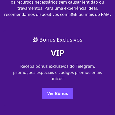
os recursos necessários sem causar lentidão ou
travamentos. Para uma experiência ideal,
recomendamos dispositivos com 3GB ou mais de RAM.
🎁 Bônus Exclusivos
VIP
Receba bônus exclusivos do Telegram,
promoções especiais e códigos promocionais
únicos!
Ver Bônus