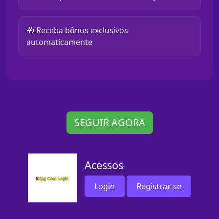
🎁 Receba bônus exclusivos
automaticamente
SEGUIR AGORA
Acessos
Login
Registrar-se