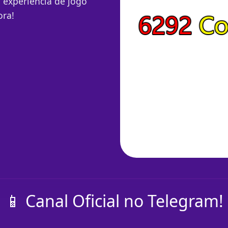
 experiência de jogo
ora!
📱 Canal Oficial no Telegram!