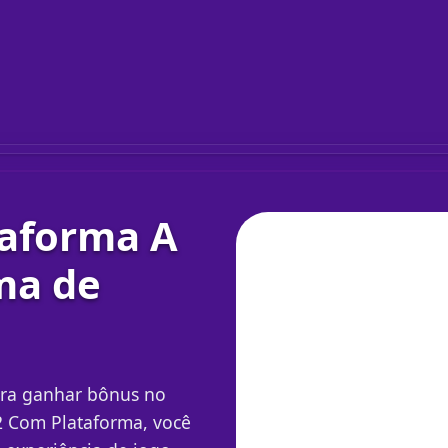
taforma A
ma de
ara ganhar bônus no
2 Com Plataforma, você