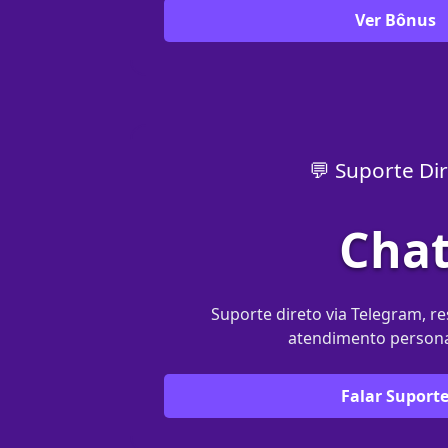
Ver Bônus
💬 Suporte Di
Cha
Suporte direto via Telegram, r
atendimento persona
Falar Suport