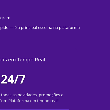
legram
ápido — é a principal escolha na plataforma
cias em Tempo Real
24/7
e todas as novidades, promoções e
Com Plataforma em tempo real!