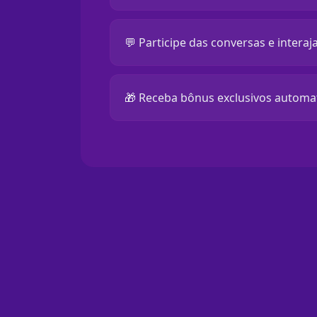
💬 Participe das conversas e interaj
🎁 Receba bônus exclusivos autom