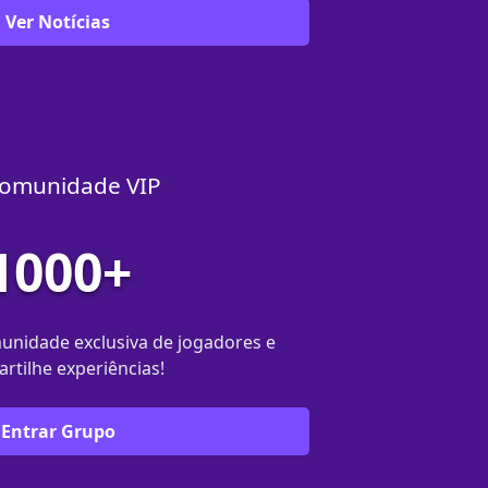
Ver Notícias
Comunidade VIP
1000+
unidade exclusiva de jogadores e
rtilhe experiências!
Entrar Grupo