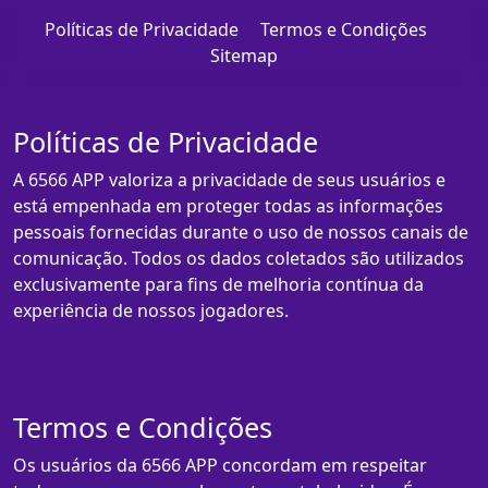
Políticas de Privacidade
Termos e Condições
Sitemap
Políticas de Privacidade
A 6566 APP valoriza a privacidade de seus usuários e
está empenhada em proteger todas as informações
pessoais fornecidas durante o uso de nossos canais de
comunicação. Todos os dados coletados são utilizados
exclusivamente para fins de melhoria contínua da
experiência de nossos jogadores.
Termos e Condições
Os usuários da 6566 APP concordam em respeitar