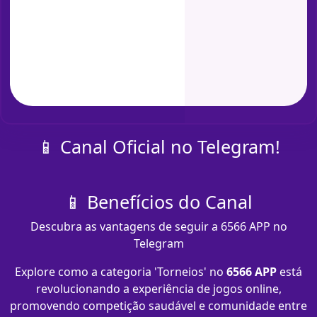
📱 Canal Oficial no Telegram!
📱 Benefícios do Canal
Descubra as vantagens de seguir a 6566 APP no
Telegram
Explore como a categoria 'Torneios' no
6566 APP
está
revolucionando a experiência de jogos online,
promovendo competição saudável e comunidade entre