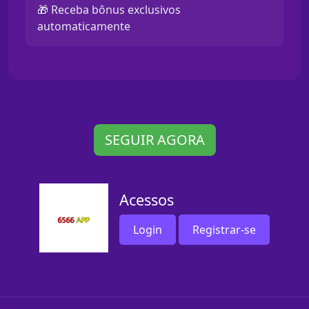
🎁 Receba bônus exclusivos
automaticamente
SEGUIR AGORA
Acessos
Login
Registrar-se