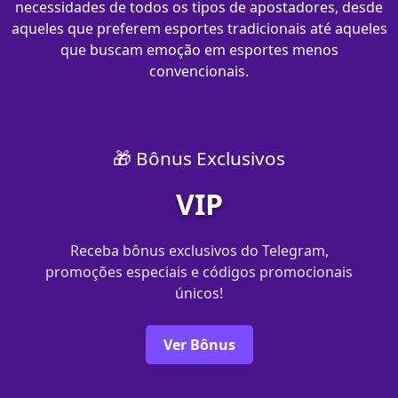
necessidades de todos os tipos de apostadores, desde
aqueles que preferem esportes tradicionais até aqueles
que buscam emoção em esportes menos
convencionais.
🎁 Bônus Exclusivos
VIP
Receba bônus exclusivos do Telegram,
promoções especiais e códigos promocionais
únicos!
Ver Bônus