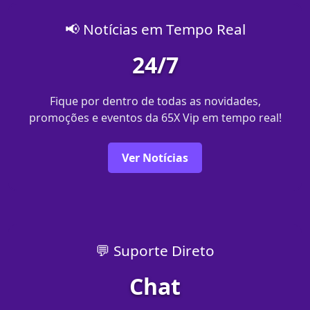
📢 Notícias em Tempo Real
24/7
Fique por dentro de todas as novidades,
promoções e eventos da 65X Vip em tempo real!
Ver Notícias
💬 Suporte Direto
Chat