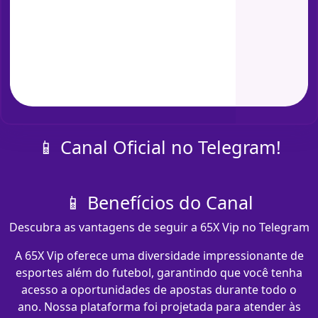
📱 Canal Oficial no Telegram!
📱 Benefícios do Canal
Descubra as vantagens de seguir a 65X Vip no Telegram
A 65X Vip oferece uma diversidade impressionante de
esportes além do futebol, garantindo que você tenha
acesso a oportunidades de apostas durante todo o
ano. Nossa plataforma foi projetada para atender às