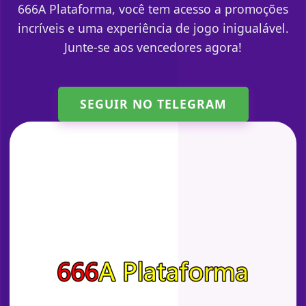
666A Plataforma, você tem acesso a promoções
incríveis e uma experiência de jogo inigualável.
Junte-se aos vencedores agora!
SEGUIR NO TELEGRAM