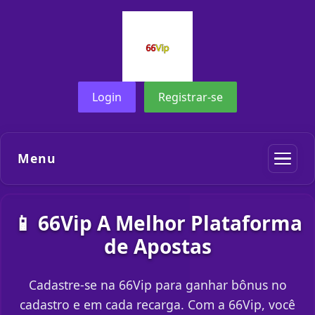
Login
Registrar-se
Menu
📱 66Vip A Melhor Plataforma
de Apostas
Cadastre-se na 66Vip para ganhar bônus no
cadastro e em cada recarga. Com a 66Vip, você