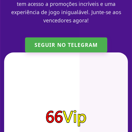
tem acesso a promoções incríveis e uma
experiência de jogo inigualável. Junte-se aos
vencedores agora!
SEGUIR NO TELEGRAM