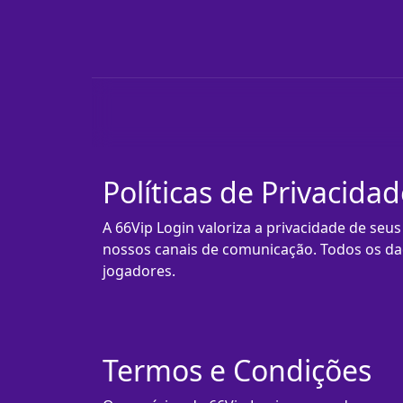
Políticas de Privacida
A 66Vip Login valoriza a privacidade de se
nossos canais de comunicação. Todos os dad
jogadores.
Termos e Condições