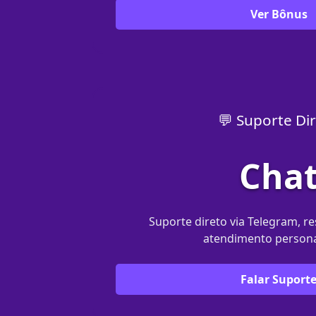
Ver Bônus
💬 Suporte Di
Cha
Suporte direto via Telegram, r
atendimento persona
Falar Suport