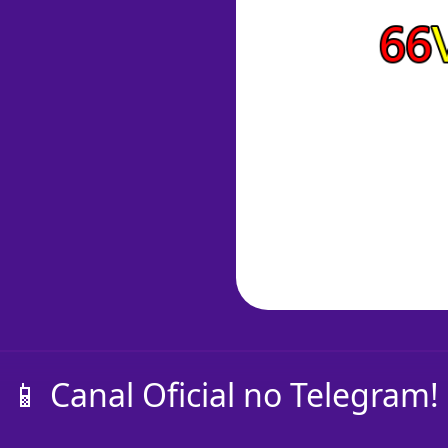
📱 Canal Oficial no Telegram!