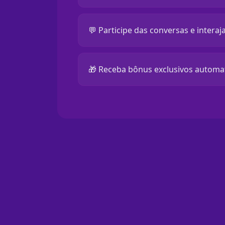
💬 Participe das conversas e interaj
🎁 Receba bônus exclusivos autom