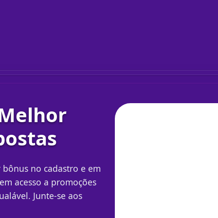
 Melhor
postas
r bônus no cadastro e em
 tem acesso a promoções
ualável. Junte-se aos