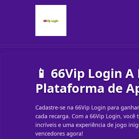
📱 66Vip Login A
Plataforma de A
Cadastre-se na 66Vip Login para ganha
cada recarga. Com a 66Vip Login, você
incríveis e uma experiência de jogo inig
vencedores agora!