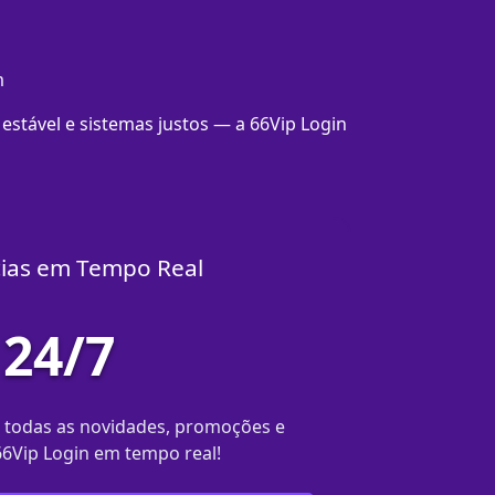
m
 estável e sistemas justos — a 66Vip Login
cias em Tempo Real
24/7
e todas as novidades, promoções e
66Vip Login em tempo real!