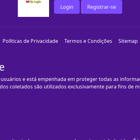
Login
Registrar-se
Políticas de Privacidade
Termos e Condições
Sitemap
de
us usuários e está empenhada em proteger todas as informa
os coletados são utilizados exclusivamente para fins de m