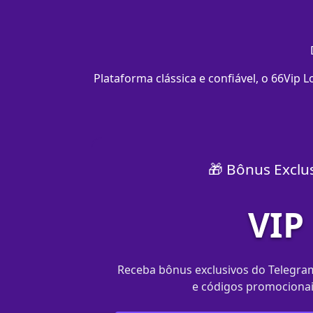
Plataforma clássica e confiável, o 66Vip 
🎁 Bônus Exclu
VIP
Receba bônus exclusivos do Telegra
e códigos promocionai