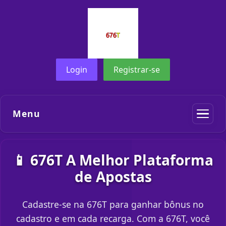
Login
Registrar-se
Menu
📱 676T A Melhor Plataforma
de Apostas
Cadastre-se na 676T para ganhar bônus no
cadastro e em cada recarga. Com a 676T, você