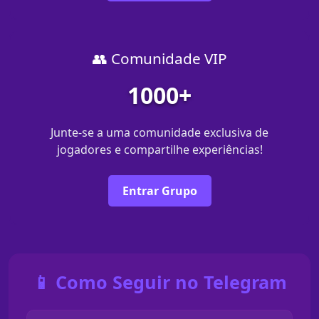
👥 Comunidade VIP
1000+
Junte-se a uma comunidade exclusiva de
jogadores e compartilhe experiências!
Entrar Grupo
📱 Como Seguir no Telegram