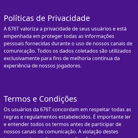
Políticas de Privacidade
A 676T valoriza a privacidade de seus usuários e está
empenhada em proteger todas as informações
pessoais fornecidas durante o uso de nossos canais de
comunicação. Todos os dados coletados são utilizados
exclusivamente para fins de melhoria contínua da
experiência de nossos jogadores.
Termos e Condições
Os usuários da 676T concordam em respeitar todas as
regras e regulamentos estabelecidos. É importante ler
e entender todos os termos antes de participar de
nossos canais de comunicação. A violação destes