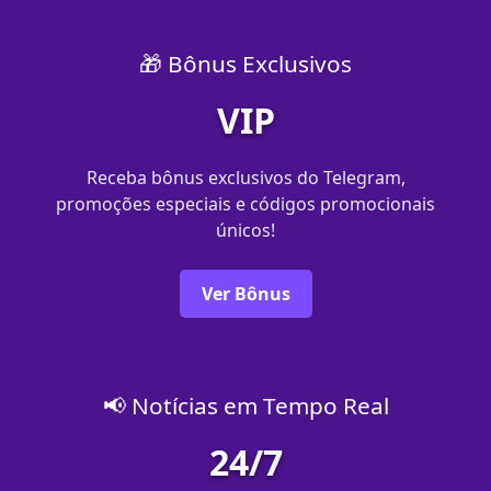
🎁 Bônus Exclusivos
VIP
Receba bônus exclusivos do Telegram,
promoções especiais e códigos promocionais
únicos!
Ver Bônus
📢 Notícias em Tempo Real
24/7