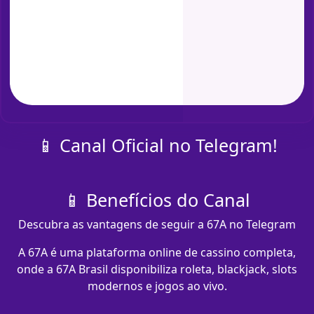
📱 Canal Oficial no Telegram!
📱 Benefícios do Canal
Descubra as vantagens de seguir a 67A no Telegram
A 67A é uma plataforma online de cassino completa,
onde a 67A Brasil disponibiliza roleta, blackjack, slots
modernos e jogos ao vivo.