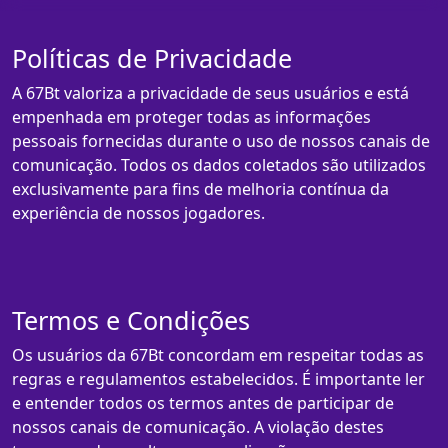
Políticas de Privacidade
A 67Bt valoriza a privacidade de seus usuários e está
empenhada em proteger todas as informações
pessoais fornecidas durante o uso de nossos canais de
comunicação. Todos os dados coletados são utilizados
exclusivamente para fins de melhoria contínua da
experiência de nossos jogadores.
Termos e Condições
Os usuários da 67Bt concordam em respeitar todas as
regras e regulamentos estabelecidos. É importante ler
e entender todos os termos antes de participar de
nossos canais de comunicação. A violação destes