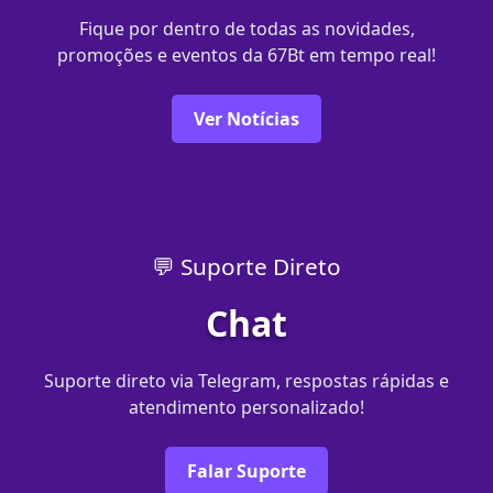
Fique por dentro de todas as novidades,
promoções e eventos da 67Bt em tempo real!
Ver Notícias
💬 Suporte Direto
Chat
Suporte direto via Telegram, respostas rápidas e
atendimento personalizado!
Falar Suporte