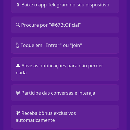
📱 Baixe o app Telegram no seu dispositivo
🔍 Procure por "@67BtOficial"
👆 Toque em "Entrar" ou "Join"
🔔 Ative as notificações para não perder
nada
💬 Participe das conversas e interaja
🎁 Receba bônus exclusivos
automaticamente