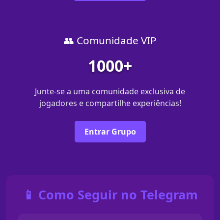
👥 Comunidade VIP
1000+
Junte-se a uma comunidade exclusiva de
jogadores e compartilhe experiências!
Entrar Grupo
📱 Como Seguir no Telegram