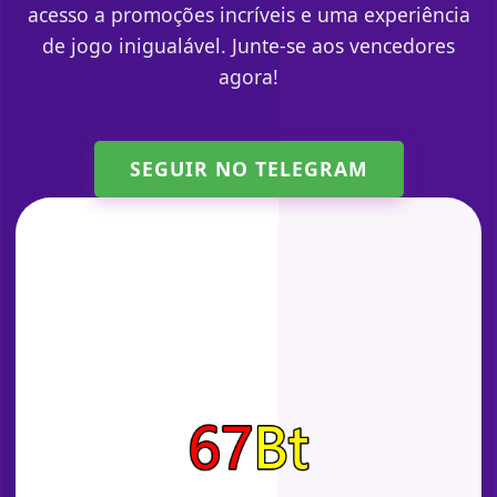
acesso a promoções incríveis e uma experiência
de jogo inigualável. Junte-se aos vencedores
agora!
SEGUIR NO TELEGRAM