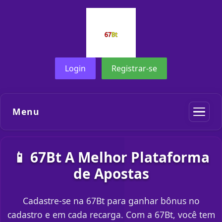
Login
Registrar-se
Menu
📱 67Bt A Melhor Plataforma
de Apostas
Cadastre-se na 67Bt para ganhar bônus no
cadastro e em cada recarga. Com a 67Bt, você tem