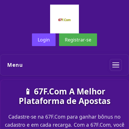
Login
Registrar-se
Menu
📱 67F.Com A Melhor
Plataforma de Apostas
Cadastre-se na 67F.Com para ganhar bônus no
cadastro e em cada recarga. Com a 67F.Com, você