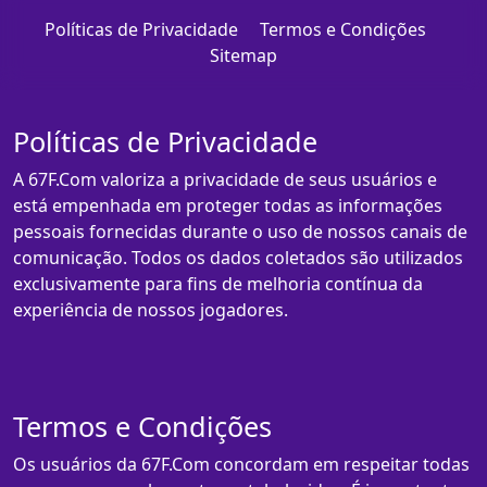
Políticas de Privacidade
Termos e Condições
Sitemap
Políticas de Privacidade
A 67F.Com valoriza a privacidade de seus usuários e
está empenhada em proteger todas as informações
pessoais fornecidas durante o uso de nossos canais de
comunicação. Todos os dados coletados são utilizados
exclusivamente para fins de melhoria contínua da
experiência de nossos jogadores.
Termos e Condições
Os usuários da 67F.Com concordam em respeitar todas