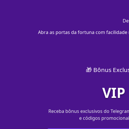
De
Abra as portas da fortuna com facilidade
🎁 Bônus Exclu
VIP
Receba bônus exclusivos do Telegra
e códigos promocionai