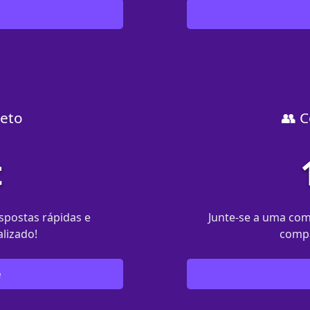
reto
👥 
t
espostas rápidas e
Junte-se a uma com
lizado!
compa
e