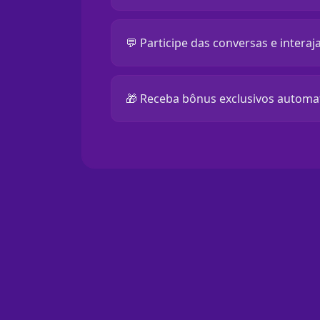
💬 Participe das conversas e interaj
🎁 Receba bônus exclusivos autom