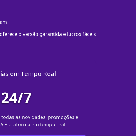
ram
ferece diversão garantida e lucros fáceis
cias em Tempo Real
24/7
e todas as novidades, promoções e
55 Plataforma em tempo real!