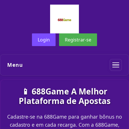
Login
Registrar-se
Menu
📱 688Game A Melhor
Plataforma de Apostas
Cadastre-se na 688Game para ganhar bônus no
cadastro e em cada recarga. Com a 688Game,