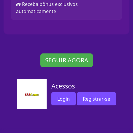
🎁 Receba bônus exclusivos
automaticamente
SEGUIR AGORA
Acessos
Login
Registrar-se