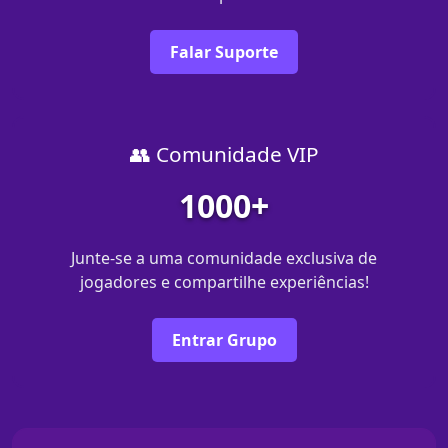
Falar Suporte
👥 Comunidade VIP
1000+
Junte-se a uma comunidade exclusiva de
jogadores e compartilhe experiências!
Entrar Grupo