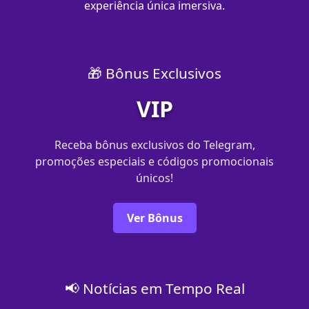
experiência única imersiva.
🎁 Bônus Exclusivos
VIP
Receba bônus exclusivos do Telegram,
promoções especiais e códigos promocionais
únicos!
Ver Bônus
📢 Notícias em Tempo Real