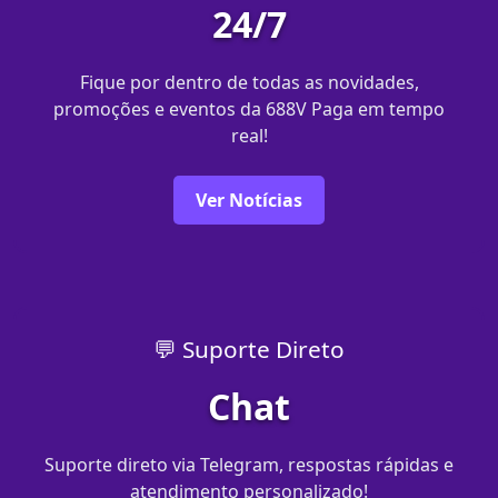
24/7
Fique por dentro de todas as novidades,
promoções e eventos da 688V Paga em tempo
real!
Ver Notícias
💬 Suporte Direto
Chat
Suporte direto via Telegram, respostas rápidas e
atendimento personalizado!