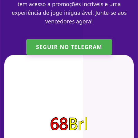
tem acesso a promoções incríveis e uma
experiência de jogo inigualável. Junte-se aos
vencedores agora!
SEGUIR NO TELEGRAM