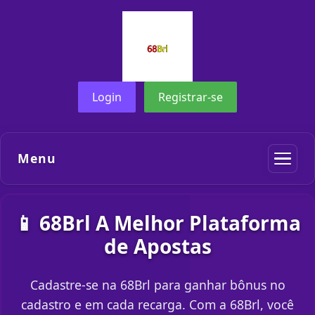
Login
Registrar-se
Menu
📱 68Brl A Melhor Plataforma
de Apostas
Cadastre-se na 68Brl para ganhar bônus no
cadastro e em cada recarga. Com a 68Brl, você