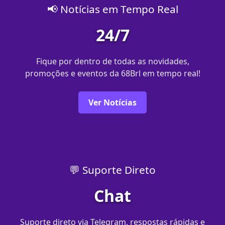
📢 Notícias em Tempo Real
24/7
Fique por dentro de todas as novidades,
promoções e eventos da 68Brl em tempo real!
Ver Notícias
💬 Suporte Direto
Chat
Suporte direto via Telegram, respostas rápidas e