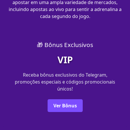
apostar em uma ampla variedade de mercados,
incluindo apostas ao vivo para sentir a adrenalina a
cada segundo do jogo.
🎁 Bônus Exclusivos
VIP
Receba bônus exclusivos do Telegram,
promoções especiais e códigos promocionais
únicos!
Ver Bônus