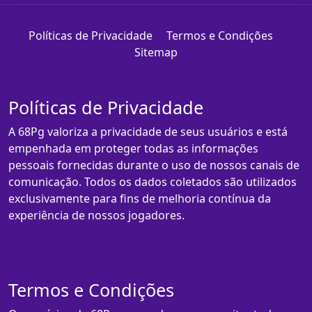
Políticas de Privacidade
Termos e Condições
Sitemap
Políticas de Privacidade
A 68Pg valoriza a privacidade de seus usuários e está
empenhada em proteger todas as informações
pessoais fornecidas durante o uso de nossos canais de
comunicação. Todos os dados coletados são utilizados
exclusivamente para fins de melhoria contínua da
experiência de nossos jogadores.
Termos e Condições