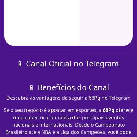
📱 Canal Oficial no Telegram!
📱 Benefícios do Canal
Descubra as vantagens de seguir a 68Pg no Telegram
Se o seu negócio é apostar em esportes, a
68Pg
oferece
uma cobertura completa dos principais eventos
nacionais e internacionais. Desde o Campeonato
Brasileiro até a NBA e a Liga dos Campeões, você pode