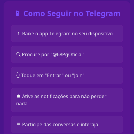
📱 Como Seguir no Telegram
📱 Baixe o app Telegram no seu dispositivo
🔍 Procure por "@68PgOficial"
👆 Toque em "Entrar" ou "Join"
🔔 Ative as notificações para não perder
nada
💬 Participe das conversas e interaja