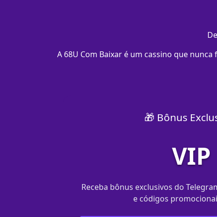
De
A 68U Com Baixar é um cassino que nunca f
🎁 Bônus Exclu
VIP
Receba bônus exclusivos do Telegra
e códigos promocionai