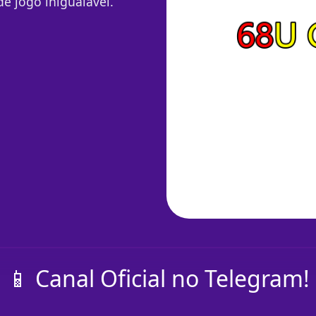
e jogo inigualável.
📱 Canal Oficial no Telegram!