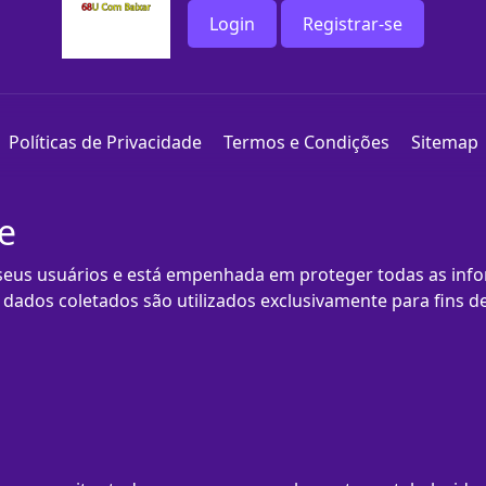
Login
Registrar-se
Políticas de Privacidade
Termos e Condições
Sitemap
de
 seus usuários e está empenhada em proteger todas as inf
dados coletados são utilizados exclusivamente para fins d