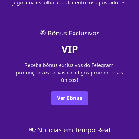
jogo uma escolha popular entre os apostadores.
🎁 Bônus Exclusivos
VIP
Receba bônus exclusivos do Telegram,
promoções especiais e códigos promocionais
únicos!
Ver Bônus
📢 Notícias em Tempo Real