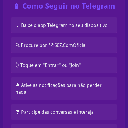
📱 Como Seguir no Telegram
📱 Baixe o app Telegram no seu dispositivo
🔍 Procure por "@68Z.ComOficial"
👆 Toque em "Entrar" ou "Join"
🔔 Ative as notificações para não perder
nada
💬 Participe das conversas e interaja