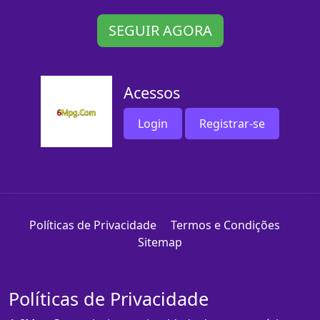
SEGUIR AGORA
Acessos
Login
Registrar-se
Políticas de Privacidade
Termos e Condições
Sitemap
Políticas de Privacidade