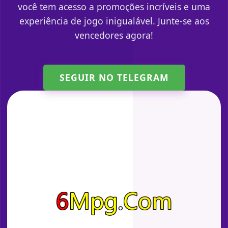
você tem acesso a promoções incríveis e uma
experiência de jogo inigualável. Junte-se aos
vencedores agora!
SEGUIR NO TELEGRAM