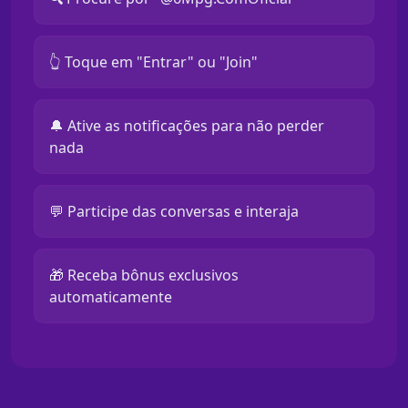
👆 Toque em "Entrar" ou "Join"
🔔 Ative as notificações para não perder
nada
💬 Participe das conversas e interaja
🎁 Receba bônus exclusivos
automaticamente