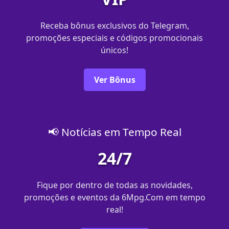
Receba bônus exclusivos do Telegram,
promoções especiais e códigos promocionais
únicos!
Ver Bônus
📢 Notícias em Tempo Real
24/7
Fique por dentro de todas as novidades,
promoções e eventos da 6Mpg.Com em tempo
real!