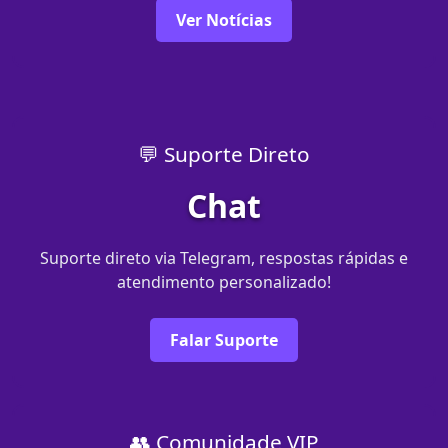
Ver Notícias
💬 Suporte Direto
Chat
Suporte direto via Telegram, respostas rápidas e
atendimento personalizado!
Falar Suporte
👥 Comunidade VIP