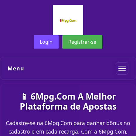
Login
Registrar-se
Menu
📱 6Mpg.Com A Melhor
Plataforma de Apostas
Cadastre-se na 6Mpg.Com para ganhar bônus no
cadastro e em cada recarga. Com a 6Mpg.Com,