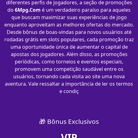
diferentes perfis de jogadores, a seção de promoções
do
6Mpg.Com
é um verdadeiro paraíso para aqueles
que buscam maximizar suas experiências de jogo
enquanto aproveitam as melhores ofertas do mercado.
Desde bônus de boas-vindas para novos usuários até
rodadas grátis em slots populares, cada promoção traz
uma oportunidade única de aumentar o capital de
apostas dos jogadores. Além disso, as promoções
periódicas, como torneios e eventos especiais,
promovem uma competição saudável entre os
usuários, tornando cada visita ao site uma nova
aventura. Vale ressaltar a importância de ler os termos
e condiç
🎁 Bônus Exclusivos
VIP