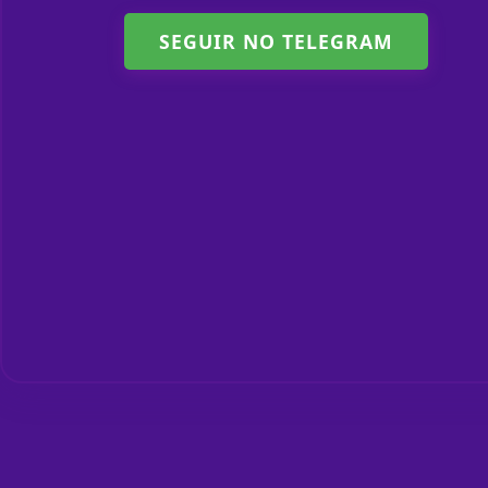
SEGUIR NO TELEGRAM