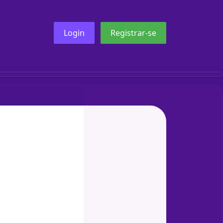
Login
Registrar-se