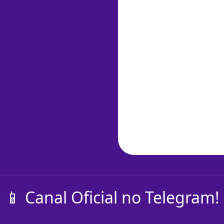
📱 Canal Oficial no Telegram!