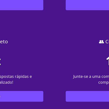
reto
👥 
t
espostas rápidas e
Junte-se a uma com
lizado!
compa
e