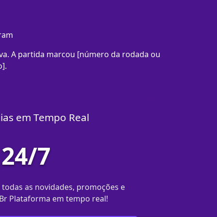
gram
iva. A partida marcou [número da rodada ou
].
cias em Tempo Real
24/7
e todas as novidades, promoções e
Br Plataforma em tempo real!