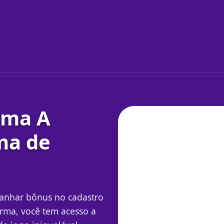
rma A
ma de
ganhar bônus no cadastro
rma, você tem acesso a