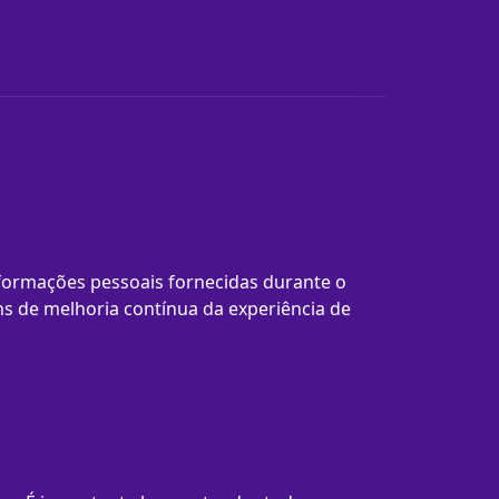
nformações pessoais fornecidas durante o
ns de melhoria contínua da experiência de