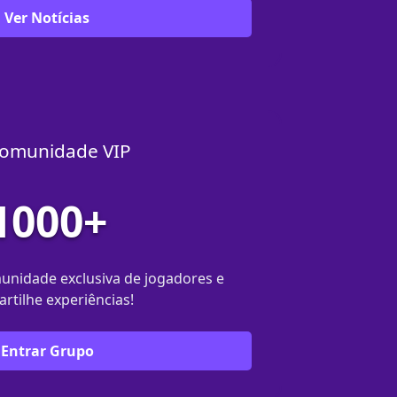
Ver Notícias
Comunidade VIP
1000+
unidade exclusiva de jogadores e
rtilhe experiências!
Entrar Grupo