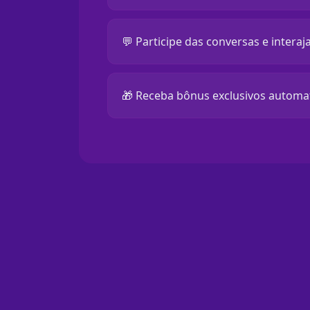
💬 Participe das conversas e interaj
🎁 Receba bônus exclusivos autom