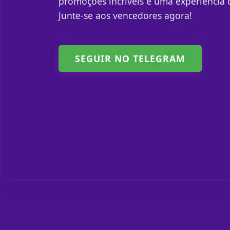
promoções incríveis e uma experiência d
Junte-se aos vencedores agora!
SEGUIR NO TELEGRAM