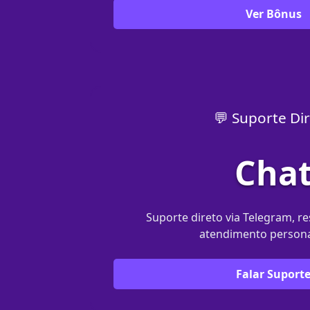
Ver Bônus
💬 Suporte Di
Cha
Suporte direto via Telegram, r
atendimento persona
Falar Suport