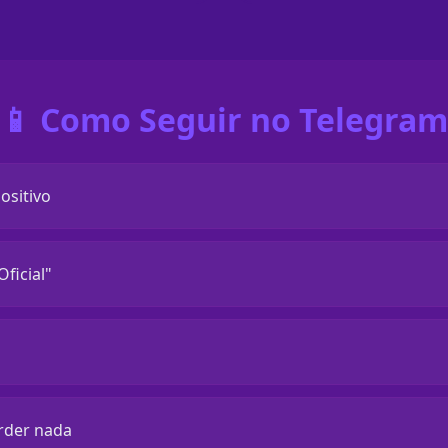
📱 Como Seguir no Telegram
ositivo
ficial"
erder nada