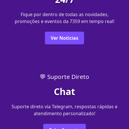
Fique por dentro de todas as novidades,
promoções e eventos da 7359 em tempo real!
Ver Notícias
💬 Suporte Direto
Chat
Suporte direto via Telegram, respostas rápidas e
atendimento personalizado!