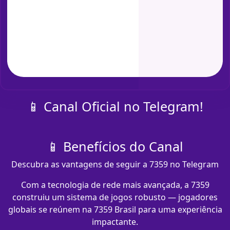
📱 Canal Oficial no Telegram!
📱 Benefícios do Canal
Descubra as vantagens de seguir a 7359 no Telegram
Com a tecnologia de rede mais avançada, a 7359
construiu um sistema de jogos robusto — jogadores
globais se reúnem na 7359 Brasil para uma experiência
impactante.