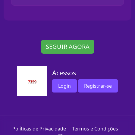
SEGUIR AGORA
Acessos
Login
Registrar-se
Políticas de Privacidade
Termos e Condições