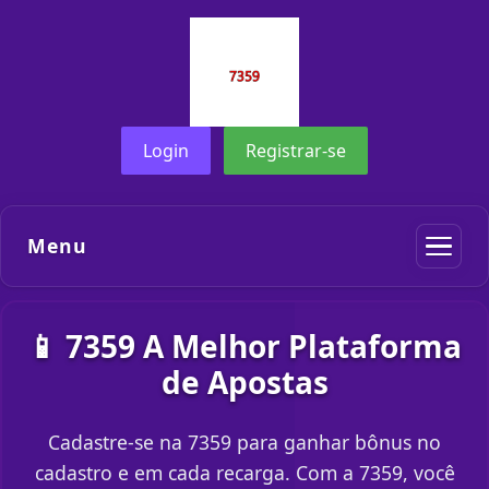
Login
Registrar-se
Menu
📱 7359 A Melhor Plataforma
de Apostas
Cadastre-se na 7359 para ganhar bônus no
cadastro e em cada recarga. Com a 7359, você