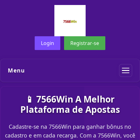
Login
Registrar-se
Menu
📱 7566Win A Melhor
Plataforma de Apostas
Cadastre-se na 7566Win para ganhar bônus no
cadastro e em cada recarga. Com a 7566Win, você