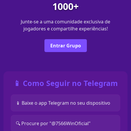
1000+
Junte-se a uma comunidade exclusiva de
jogadores e compartilhe experiências!
Entrar Grupo
📱 Como Seguir no Telegram
📱 Baixe o app Telegram no seu dispositivo
🔍 Procure por "@7566WinOficial"