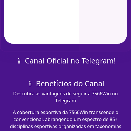
📱 Canal Oficial no Telegram!
📱 Benefícios do Canal
Descubra as vantagens de seguir a 7566Win no
Telegram
A cobertura esportiva da 7566Win transcende o
convencional, abrangendo um espectro de 85+
disciplinas esportivas organizadas em taxonomias