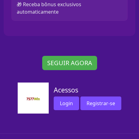
🎁 Receba bônus exclusivos
automaticamente
SEGUIR AGORA
Acessos
Login
Registrar-se