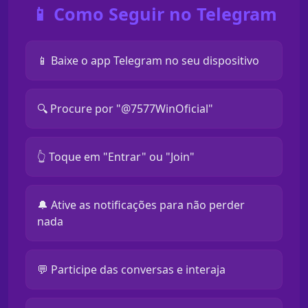
📱 Como Seguir no Telegram
📱 Baixe o app Telegram no seu dispositivo
🔍 Procure por "@7577WinOficial"
👆 Toque em "Entrar" ou "Join"
🔔 Ative as notificações para não perder
nada
💬 Participe das conversas e interaja