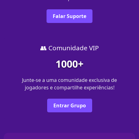
Falar Suporte
👥 Comunidade VIP
1000+
Junte-se a uma comunidade exclusiva de
jogadores e compartilhe experiências!
Entrar Grupo