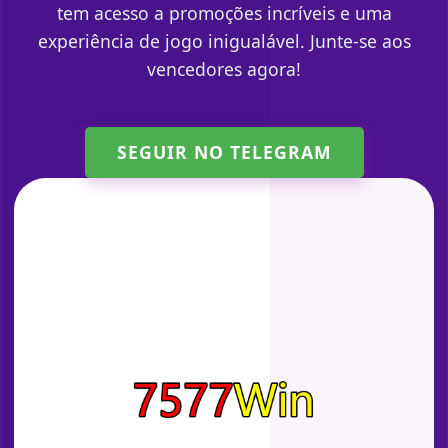
tem acesso a promoções incríveis e uma
experiência de jogo inigualável. Junte-se aos
vencedores agora!
SEGUIR NO TELEGRAM