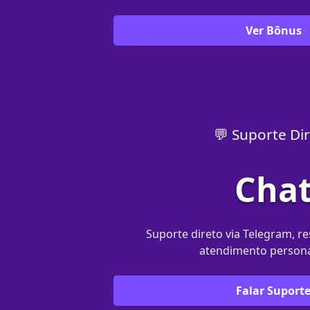
Ver Bônus
💬 Suporte Di
Cha
Suporte direto via Telegram, r
atendimento persona
Falar Suport