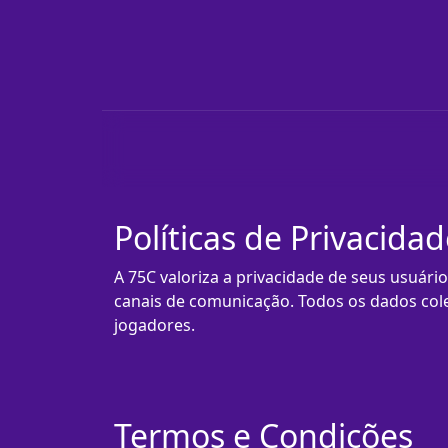
Políticas de Privacida
A 75C valoriza a privacidade de seus usuár
canais de comunicação. Todos os dados cole
jogadores.
Termos e Condições