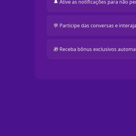
🔔 Ative as notificações para não p
💬 Participe das conversas e interaj
🎁 Receba bônus exclusivos autom