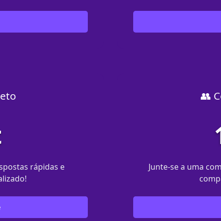
reto
👥 
t
espostas rápidas e
Junte-se a uma com
lizado!
compa
e