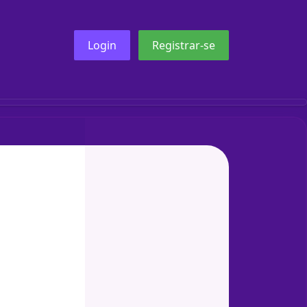
Login
Registrar-se