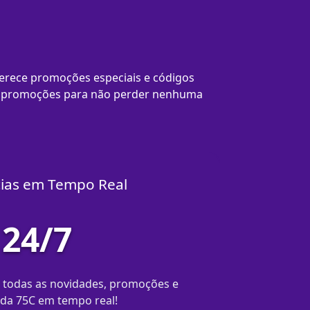
erece promoções especiais e códigos
de promoções para não perder nenhuma
cias em Tempo Real
24/7
e todas as novidades, promoções e
 da 75C em tempo real!