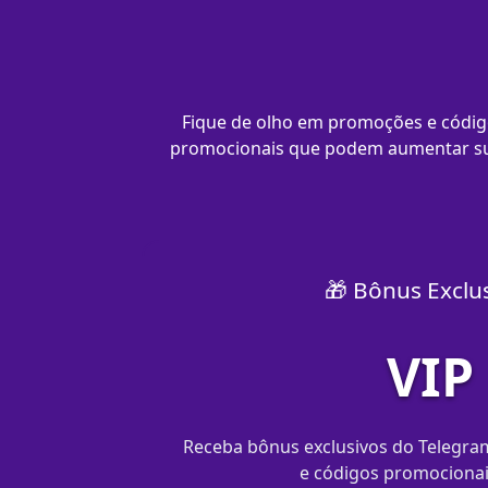
Fique de olho em promoções e códig
promocionais que podem aumentar sua
🎁 Bônus Exclu
VIP
Receba bônus exclusivos do Telegra
e códigos promocionai