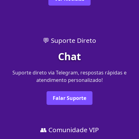
💬 Suporte Direto
Chat
Suporte direto via Telegram, respostas rápidas e
atendimento personalizado!
Falar Suporte
👥 Comunidade VIP