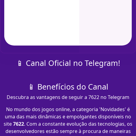
📱 Canal Oficial no Telegram!
📱 Benefícios do Canal
Descubra as vantagens de seguir a 7622 no Telegram
No mundo dos jogos online, a categoria 'Novidades' é
uma das mais dinâmicas e empolgantes disponíveis no
site
7622
. Com a constante evolução das tecnologias, os
desenvolvedores estão sempre à procura de maneiras