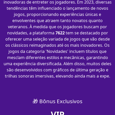
inovadoras de entreter os jogadores. Em 2023, diversas
tendências têm influenciado o lançamento de novos
jogos, proporcionando experiências únicas e
envolventes que atraem tanto novatos quanto
veteranos. À medida que os jogadores buscam por
novidades, a plataforma
7622
tem se destacado por
oferecer uma seleção variada de jogos que vão desde
os clássicos reimaginados até os mais inovadores. Os
jogos da categoria 'Novidades' incluem títulos que
mesclam diferentes estilos e mecânicas, garantindo
uma experiência diversificada. Além disso, muitos deles
são desenvolvidos com gráficos de última geração e
trilhas sonoras imersivas, elevando ainda mais a expe.
🎁 Bônus Exclusivos
VIP