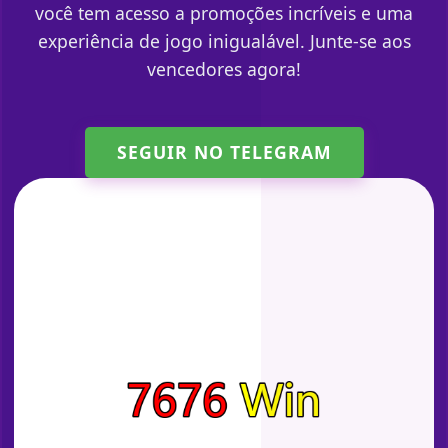
você tem acesso a promoções incríveis e uma
experiência de jogo inigualável. Junte-se aos
vencedores agora!
SEGUIR NO TELEGRAM