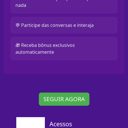
nada
💬 Participe das conversas e interaja
🎁 Receba bônus exclusivos
automaticamente
SEGUIR AGORA
Acessos