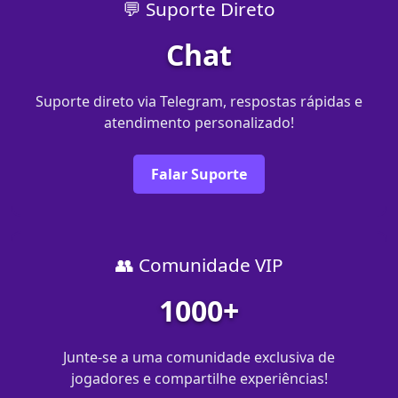
💬 Suporte Direto
Chat
Suporte direto via Telegram, respostas rápidas e
atendimento personalizado!
Falar Suporte
👥 Comunidade VIP
1000+
Junte-se a uma comunidade exclusiva de
jogadores e compartilhe experiências!