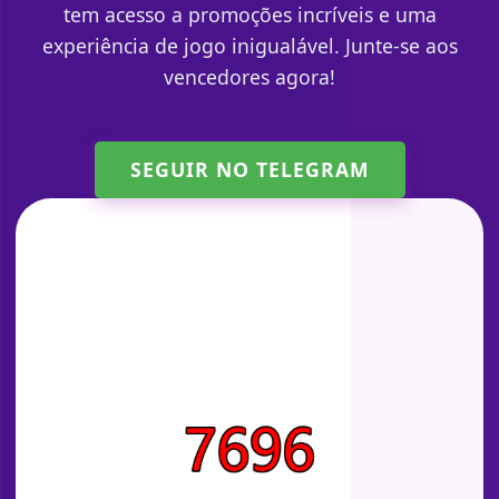
tem acesso a promoções incríveis e uma
experiência de jogo inigualável. Junte-se aos
vencedores agora!
SEGUIR NO TELEGRAM