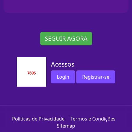
SEGUIR AGORA
Acessos
Login
Registrar-se
Políticas de Privacidade
Termos e Condições
Sitemap