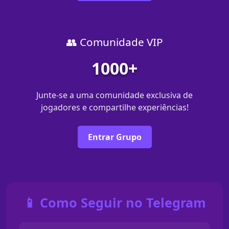
👥 Comunidade VIP
1000+
Junte-se a uma comunidade exclusiva de
jogadores e compartilhe experiências!
Entrar Grupo
📱 Como Seguir no Telegram