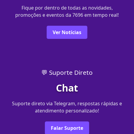
Fique por dentro de todas as novidades,
promoções e eventos da 7696 em tempo real!
Ver Notícias
💬 Suporte Direto
Chat
Suporte direto via Telegram, respostas rápidas e
atendimento personalizado!
Falar Suporte